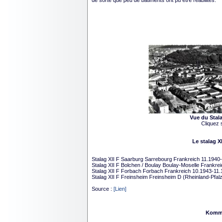
de sorte que peu de bâtiments ont pu être réabilités.
Vue du Stala
Cliquez s
Le stalag X
Stalag XII F Saarburg Sarrebourg Frankreich 11.1940
Stalag XII F Bolchen / Boulay Boulay-Moselle Frankre
Stalag XII F Forbach Forbach Frankreich 10.1943-11
Stalag XII F Freinsheim Freinsheim D (Rheinland-Pfal
Source :
[Lien]
Komma