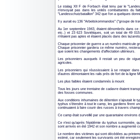
Le stalag XII F de Forbach était tenu par le ''Lande
n'envoyait pas dans les unités combattantes du fai
''Landesschutzbataillon'' 342 que l'on a quelques donné
Il y aurait eu 136 ''Arbeitskommandos'' (''groupe de trav
Au 1er septembre 1943, étaient dénombrés dans ce 
etc..) et 23 623 Soviétiques, soit un total de 49 015
n'étaient pas aptes et étaient placés dans des lazarets
Chaque prisonnier de guerre a un numéro matricule grav
Chaque prisonnier gardera ce même numéro, restera a
que soient les changements d'affectation ultérieurs.
Les prisonniers auxquels il restait un peu de vigue
agricoles.
Les prisonniers qui réussissaient à se retaper dan
d'autres démontaient les rails près de fort de la ligne M
Les plus faibles étaient condamnés à mourir.
Tous les jours une trentaine de cadavre étaient transp
des fosses communes.
Aux conditions inhumaines de détention s'ajoutait le 
typhus s'étendre à tout le camp, les gardiens firent u
continuaient à faire courir des russes à travers champ
Ce camp était surveillé par une quarantaine environs 
Ce n'est qu'après l'épidémie du typhus surmontée, qu
sont arrivés en été 1942 et son nombre a augmenté c
Le nombre des victimes qui sont décédées au printemps
estimé, car seulement les survivants ont été enregistré