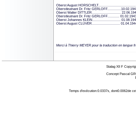
Oberst August HORSCHELT.......................................
Oberstleutnant Dr. Fritz GERLOFF...............10.02.19
Oberst Walter DITTLER................................ 22.06.
Oberstleutnant Dr. Fritz GERLOFF............. 01.02.194
Oberst Johannes KLEIN............................... 01.08.1
Oberst August CLÜVER............................... 01.04.1
Merci à Thierry MEYER pour la traduction en langue fr
Stalag XII F Copyrig
Concept Pascal GR
Temps d'exécution:0.0337s, dont0.0062de cel