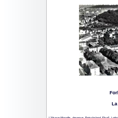
For
La
L'Alsace-Moselle, devenue Reischsland Elsaß_Loth