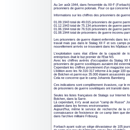
Au 1er août 1944, dans l'ensemble du XII-F (Forbach)
prisonniers de guerre polonais. Pour ce qui concerne le
Informations sur les chiffres des prisonniers de guerr
01.09.1943 total de 49.015 prisonniers de guerre parm
01.12.1943 total de 75.134 prisonniers de guerre parm
01.06.1944 total de 76.516 prisonniers de guerre parm
01.08.1944 total de prisonniers de guerre inconnu par
Les prisonniers de guerre étaient enfermés dans les
travail mais pas dans le Stalag XII F et ses camps po
nouvellement arrivés se trouvaient dans les hôpitaux mi
L'exploitation sans état d’âme de la capacité de t
entreprises était le but premier de l'Etat NS.
Avec les chiffres avérés d'occupation du Stalag XII 
prisonniers de guerre soviétiques auraient été exter
Cependant les chiffres proviennent d'un magazine soviét
L’édition avec les Nr.316-317 informe à la page 100 qu
de Bolchen et parmi eux 35.000 étaient assassinés par
Cela ne concerne que le camp Johannis Bannberg
Ces indications sont complètement évasives, car le mu
de prisonniers de guerre soviétiques ont transité dans
Seules les listes françaises de Stalags sur Internet 
Bolchen, dans la Sarre.
Là cependant, il n'y avait aucun "camp de Russe" J
aidaient dans les fermes environnantes
Aujourd'hui, même le service de recherche de la cr
connaissance de l'existence de ce camp bien que des 
dans l'archive militaire Fribourg.
Forbach ayant subi un siège dévastateur de 105 jour