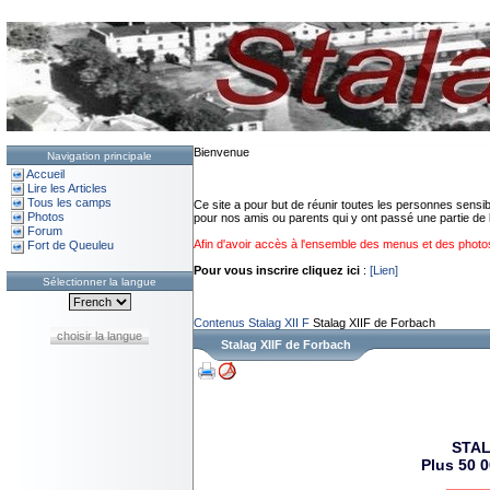
Bienvenue
Navigation principale
Accueil
Lire les Articles
Tous les camps
Ce site a pour but de réunir toutes les personnes sens
Photos
pour nos amis ou parents qui y ont passé une partie de l
Forum
Afin d'avoir accès à l'ensemble des menus et des photos d
Fort de Queuleu
Pour vous inscrire cliquez ici
:
[Lien]
Sélectionner la langue
Contenus
Stalag XII F
Stalag XIIF de Forbach
choisir la langue
Stalag XIIF de Forbach
STAL
Plus 50 0
_____